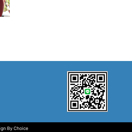
ign By
Choice